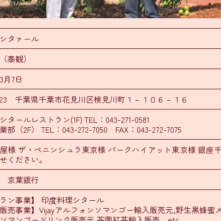
シタァール
（泰観）
3月7日
-0023 千葉県千葉市花見川区検見川町１－１０６－１６
ールレストラン(1F) TEL：043-271-0581
（2F） TEL：043-272-7050 FAX：043-272-7075
屋様 ザ・ペニンシュラ東京様 パークハイアット東京様 銀座
せください。
 京葉銀行
ラン事業】 印度料理シタール
販売事業】Vijayアルフォンソマンゴー輸入販売元,野生黒蜂
ソマンゴードリンク販売元,茶園紅茶輸入販売 etc.