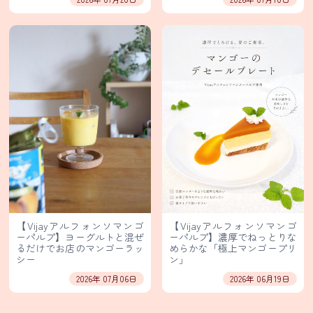
ァ
ー
ル・
輸
入
販
売
業
務
用
食
材
卸
販
売
【Vijayアルフォンソマンゴ
【Vijayアルフォンソマンゴ
ーパルプ】ヨーグルトと混ぜ
ーパルプ】濃厚でねっとりな
個
るだけでお店のマンゴーラッ
めらかな「極上マンゴープリ
シー
ン」
人
情
2026年 07月06日
2026年 06月19日
報