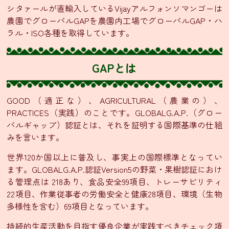
ニ
シタァールが直輸入しているVijayアルフォンソマンゴーは
ュ
農園でグローバルGAPを農園内工場でグローバルGAP・ハ
ー・
通
ラル・ISO各種を取得しています。
販
グ
GAPとは
ラ
ン
ド
GOOD（適正な）、AGRICULTURAL（農業の）、
メ
PRACTICES（実践）のことです。GLOBALG.A.P.（グロー
ニ
バルギャップ）認証とは、それを証明する国際基準の仕組
ュ
みを言います。
ー
世界120か国以上に普及し、事実上の国際標準となってい
ます。GLOBALG.A.P.認証Version5の野菜・果樹認証におけ
季
る管理点は 218あり、食品安全99項目、トレーサビリティ
節
22項目、作業従事者の労働安全と健康28項目、環境（生物
限
多様性を含む）69項目となっています。
定
メ
持続的生産活動を目指す優良企業が実践すべきチェック項