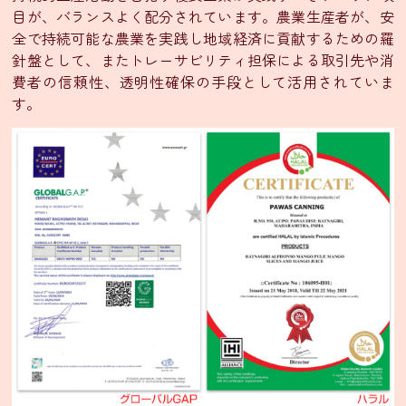
ニ
目が、バランスよく配分されています。農業生産者が、安
ュ
全で持続可能な農業を実践し地域経済に貢献するための羅
ー
針盤として、またトレーサビリティ担保による取引先や消
費者の信頼性、透明性確保の手段として活用されていま
テ
す。
イ
ク
ア
ウ
ト
メ
ニ
ュ
ー
会
食
プ
ラ