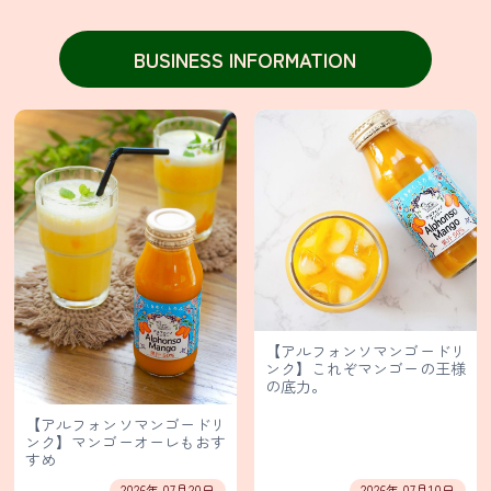
イ
BUSINESS INFORMATION
ン
ス
タ
グ
ラ
ム
Facebook
X(旧
Twitter)
【アルフォンソマンゴードリ
ンク】これぞマンゴーの王様
有
の底力。
限
会
【アルフォンソマンゴードリ
社
ンク】マンゴーオーレもおす
シ
すめ
タ
2026年 07月20日
2026年 07月10日