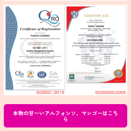
ン
シ
タ
ー
ル
通
信
販
売
SNS
LINE
友
だ
本物の甘〜いアルフォンソ、マンゴーはこち
ち
ら
登
録