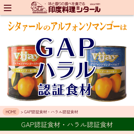
印
度
料
理
シ
タ
ー
ル
HOME
ア
ク
セ
ス
お
知
HOME
> GAP認証食材・ハラル認証食材
ら
せ
GAP認証食材・ハラル認証食材
メ