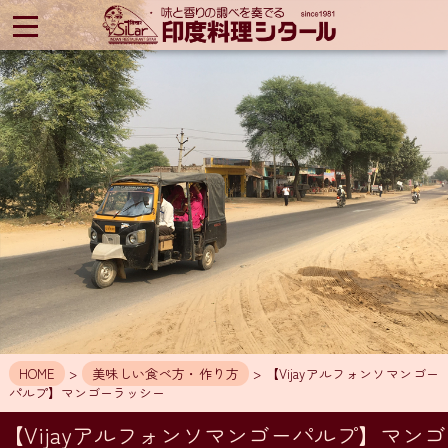
印
度
料
理
シ
タ
ー
ル
HOME
ア
ク
セ
ス
お
知
HOME
>
美味しい食べ方・作り方
> 【Vijayアルフォンソマンゴー
ら
パルプ】マンゴーラッシー
せ
【Vijayアルフォンソマンゴーパルプ】マンゴ
メ