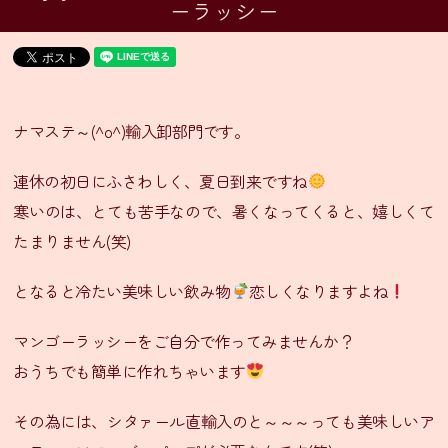
ーラッシー
ニ
ュ
ー・
通
販
グ
ナマステ～(^o^)輸入卸部門です。
ラ
ン
連休の初日にふさわしく、夏日到来ですね
ド
メ
寒いのは、とても苦手なので、暑くなってくると、嬉しくて
ニ
たまりません(笑)
ュ
ー
となると冷たい美味しい飲み物
恋しくなりますよね
季
マンゴーラッシーをご自分で作ってみませんか？
節
おうちでも簡単に作れちゃいます
限
定
その為には、シタァール直輸入のと～～～っても美味しいア
メ