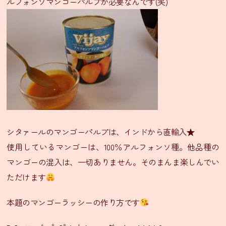
ルフォンソマンゴーパルプが必要なんです(笑)
ニ
ュ
ー
テ
イ
ク
ア
ウ
ト
メ
シタァールのマンゴーパルプは、インドから直輸入★
ニ
使用しているマンゴーは、100％アルフォンソ種。他品種の
ュ
マンゴーの混入は、一切ありません。そのまんま楽しんでい
ー
ただけます
会
食
本題のマンゴーラッシーの作り方です
プ
ラ