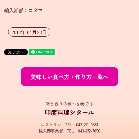
輸入卸部：コダマ
イ
ン
ス
2018年 04月28日
タ
グ
ラ
ム
Facebook
美味しい食べ方・作り方一覧へ
X(旧
Twitter)
味と香りの調べを奏でる
有
印度料理シタール
限
会
社
レストラン TEL：043-271-0581
シ
輸入卸事業部 TEL：043-272-7050
タ