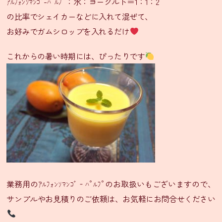
ｱﾙﾌｫﾝｿﾏﾝｺﾞ-ﾊﾟﾙﾌﾟ：水：ヨーグルト＝1：1：2
ン
の比率でシェイカーなどに入れて混ぜて、
お好みでガムシロップを入れるだけ
シ
タ
これからの暑い時期には、ぴったりです
ー
ル
通
信
販
売
SNS
LINE
友
だ
業務用のｱﾙﾌｫﾝｿﾏﾝｺﾞ‐ﾊﾟﾙﾌﾟのお取扱いもございますので、
ち
サンプルやお見積りのご依頼は、お気軽にお問合せください
登
録