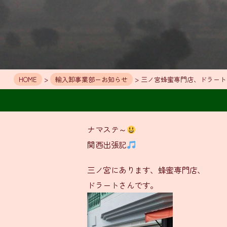
HOME
>
輸入卸事業部ーお知らせ
> 三ノ宮蜂蜜専門店、ドラー
ナマステ～
関西出張記
三ノ宮にあります、蜂蜜専門店、
ドラートさんです。