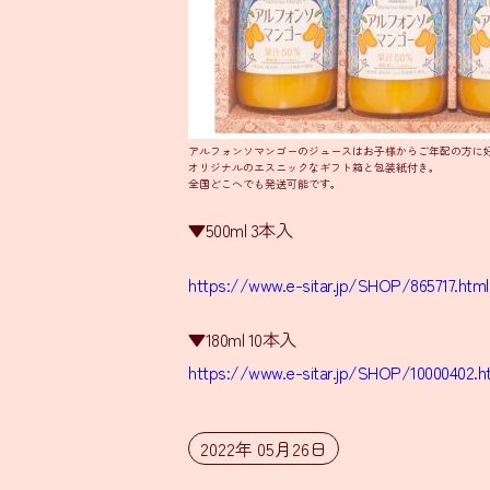
アルフォンソマンゴーのジュースはお子様からご年配の方に
オリジナルのエスニックなギフト箱と包装紙付き。
全国どこへでも発送可能です。
▼500ml 3本入
https://www.e-sitar.jp/SHOP/865717.html
▼180ml 10本入
https://www.e-sitar.jp/SHOP/10000402.h
2022年 05月26日