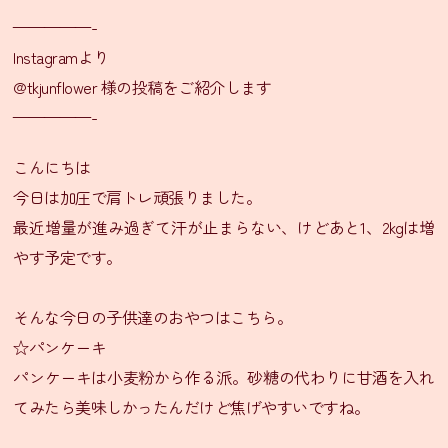
ニ
—————-
ュ
ー
Instagramより
@tkjunflower 様の投稿をご紹介します
テ
—————-
イ
ク
こんにちは
ア
今日は加圧で肩トレ頑張りました。
ウ
ト
最近増量が進み過ぎて汗が止まらない、けどあと1、2kgは増
メ
やす予定です。
ニ
ュ
そんな今日の子供達のおやつはこちら。
ー
☆パンケーキ
会
パンケーキは小麦粉から作る派。砂糖の代わりに甘酒を入れ
食
てみたら美味しかったんだけど焦げやすいですね。
プ
ラ