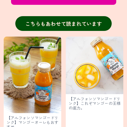
ァ
ー
ル・
輸
入
販
こちらもあわせて読まれています
売
業
務
用
食
材
卸
販
売
【アルフォンソマンゴードリ
個
ンク】これぞマンゴーの王様
人
の底力。
情
【アルフォンソマンゴードリ
報
ンク】マンゴーオーレもおす
すめ