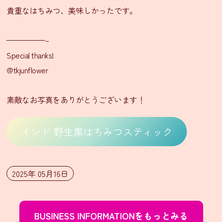
貴重なはちみつ、美味しかったです。
イ
ン
—————–
ス
Special thanks!
タ
グ
@tkjunflower
ラ
ム
素敵なお写真をありがとうございます！
Facebook
インド 野生黒はちみつスティック
X(旧
Twitter)
2025年 05月16日
有
限
会
社
シ
タ
BUSINESS INFORMATIONをもっとみる