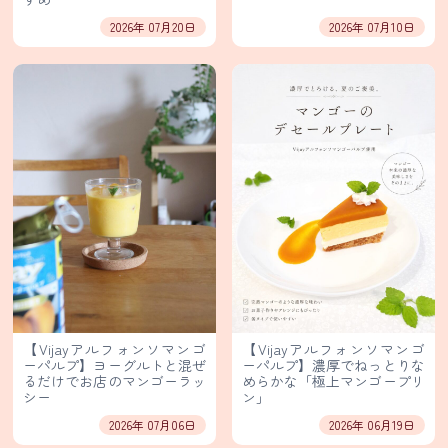
保
護
2026年 07月20日
2026年 07月10日
方
針・
著
作
権
等
輸
入
卸
売
事
業
【Vijayアルフォンソマンゴ
【Vijayアルフォンソマンゴ
部
ーパルプ】ヨーグルトと混ぜ
ーパルプ】濃厚でねっとりな
るだけでお店のマンゴーラッ
めらかな「極上マンゴープリ
イ
シー
ン」
ン
2026年 07月06日
2026年 06月19日
ス