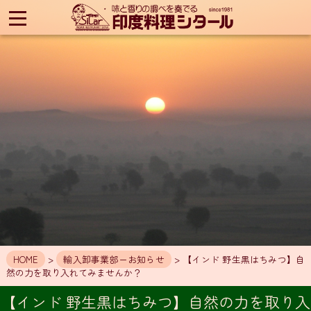
印
度
料
理
シ
タ
ー
ル
HOME
ア
ク
セ
ス
お
知
HOME
>
輸入卸事業部ーお知らせ
> 【インド 野生黒はちみつ】自
ら
然の力を取り入れてみませんか？
せ
【インド 野生黒はちみつ】自然の力を取り入
メ