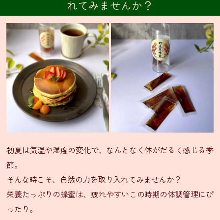
れてみませんか？
ニ
ュ
ー・
通
販
グ
ラ
ン
ド
メ
ニ
ュ
ー
初夏は気温や湿度の変化で、なんとなく体がだるく感じる季
季
節。
節
そんな時こそ、自然の力を取り入れてみませんか？
限
栄養たっぷりの蜂蜜は、疲れやすいこの時期の体調管理にぴ
定
ったり。
メ