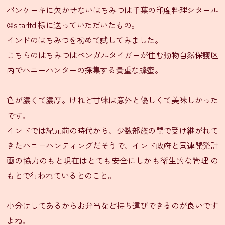
パンケーキに欠かせないはちみつは千葉の印度料理シタール
ン
@sitarltd 様に送っていただいたもの。
シ
インドのはちみつを初めて試してみました。
タ
こちらのはちみつはベンガルタイガーが住む動物自然保護区
ー
内でハニーハンターの採集する貴重な蜂蜜。
ル
通
信
色が濃くて濃厚。けれど甘味は意外と優しくて美味しかった
販
です。
売
インドでは紀元前の時代から、少数部族の間で受け継がれて
SNS
きたハニーハンティングだそうで、インド政府と国連開発計
LINE
画の協力のもと現在はとても安全にしかも衛生的な管理 の
友
もとで行われているとのこと。
だ
ち
小分けしてあるからお弁当など持ち運びできるのが良いです
登
録
よね。