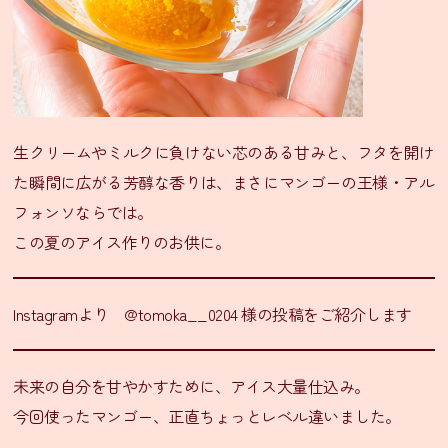
ニ
ュ
ー
テ
イ
生クリームやミルクに負けない芯のある甘みと、フタを開け
ク
ア
た瞬間に広がる芳醇な香りは、まさにマンゴーの王様・アル
ウ
フォンソならでは。
ト
この夏のアイス作りのお供に。
メ
ニ
ュ
Instagramより @tomoka__0204 様の投稿をご紹介します
ー
会
未来の自分を甘やかすために、アイス大量仕込み。
食
今回使ったマンゴー、正直ちょっとレベル違いました。
プ
ラ