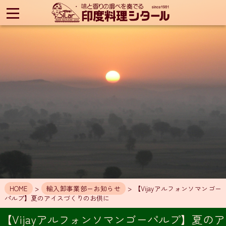
印
度
料
理
シ
タ
ー
ル
HOME
ア
ク
セ
ス
お
知
HOME
>
輸入卸事業部ーお知らせ
> 【Vijayアルフォンソマンゴー
ら
パルプ】夏のアイスづくりのお供に
せ
【Vijayアルフォンソマンゴーパルプ】夏のア
メ