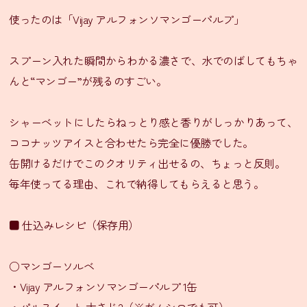
ン
使ったのは「Vijay アルフォンソマンゴーパルプ」
シ
スプーン入れた瞬間からわかる濃さで、水でのばしてもちゃ
タ
んと“マンゴー”が残るのすごい。
ー
ル
通
シャーベットにしたらねっとり感と香りがしっかりあって、
信
ココナッツアイスと合わせたら完全に優勝でした。
販
缶開けるだけでこのクオリティ出せるの、ちょっと反則。
売
毎年使ってる理由、これで納得してもらえると思う。
SNS
LINE
■ 仕込みレシピ（保存用）
友
だ
ち
○マンゴーソルベ
登
・Vijay アルフォンソマンゴーパルプ 1缶
録