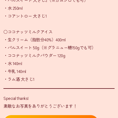
・パルスイート 大さじ2（※ガムシロでも可）
・水 250ml
イ
・コアントロー 大さじ1
ン
ス
タ
○ココナッツミルクアイス
グ
・生クリーム（脂肪分40%）400ml
ラ
・パルスイート 50g（※グラニュー糖150gでも可）
ム
・ココナッツミルクパウダー 120g
Facebook
・水 140ml
・牛乳 140ml
X(旧
・ラム酒 大さじ1
Twitter)
有
限
Special thanks!
会
社
素敵なお写真をありがとうございます！
シ
タ