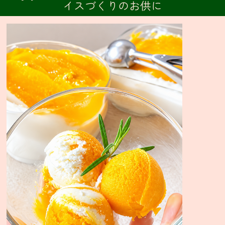
イスづくりのお供に
ニ
ュ
ー・
通
販
グ
ラ
ン
ド
メ
ニ
ュ
ー
季
節
限
定
メ