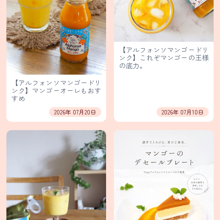
保
護
方
針・
著
【アルフォンソマンゴードリ
ンク】これぞマンゴーの王様
作
の底力。
権
等
【アルフォンソマンゴードリ
ンク】マンゴーオーレもおす
すめ
輸
2026年 07月20日
2026年 07月10日
入
卸
売
事
業
部
イ
ン
ス