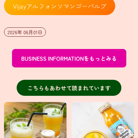
ァ
ー
Vijayアルフォンソマンゴーパルプ
ル・
輸
入
販
売
2026年 06月01日
業
務
用
BUSINESS INFORMATIONをもっとみる
食
材
卸
販
こちらもあわせて読まれています
売
個
人
情
報