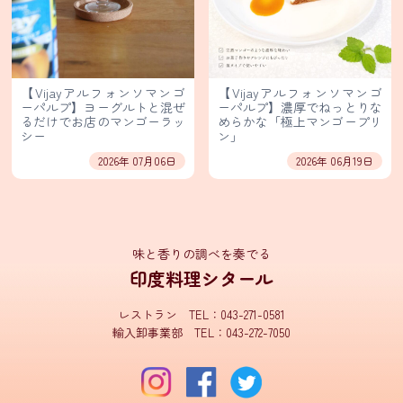
タ
輸
入
【Vijayアルフォンソマンゴ
【Vijayアルフォンソマンゴ
卸
ーパルプ】ヨーグルトと混ぜ
ーパルプ】濃厚でねっとりな
るだけでお店のマンゴーラッ
めらかな「極上マンゴープリ
売
シー
ン」
事
2026年 07月06日
2026年 06月19日
業
部
Facebook
イ
味と香りの調べを奏でる
ン
フ
印度料理シタール
ォ
メ
ー
レストラン TEL：043-271-0581
シ
輸入卸事業部 TEL：043-272-7050
ョ
ン
シ