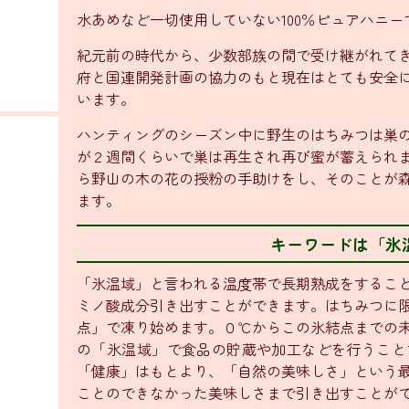
水あめなど一切使用していない100％ピュアハニー
紀元前の時代から、少数部族の間で受け継がれて
府と国連開発計画の協力のもと現在はとても安全
います。
ハンティングのシーズン中に野生のはちみつは巣
が２週間くらいで巣は再生され再び蜜が蓄えられ
ら野山の木の花の授粉の手助けをし、そのことが
ます。
キーワードは「氷
「氷温域」と言われる温度帯で長期熟成をするこ
ミノ酸成分引き出すことができます。はちみつに
点」で凍り始めます。０℃からこの氷結点までの
の「氷温域」で食品の貯蔵や加工などを行うこと
「健康」はもとより、「自然の美味しさ」という
ことのできなかった美味しさまで引き出すことが