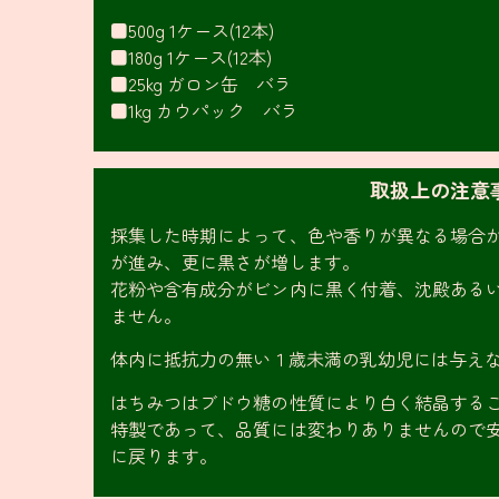
■500g 1ケース(12本)
■180g 1ケース(12本)
■25kg ガロン缶 バラ
■1kg カウパック バラ
取扱上の注意
採集した時期によって、色や香りが異なる場合
が進み、更に黒さが増します。
花粉や含有成分がビン内に黒く付着、沈殿ある
ません。
体内に抵抗力の無い１歳未満の乳幼児には与え
はちみつはブドウ糖の性質により白く結晶する
特製であって、品質には変わりありませんので
に戻ります。