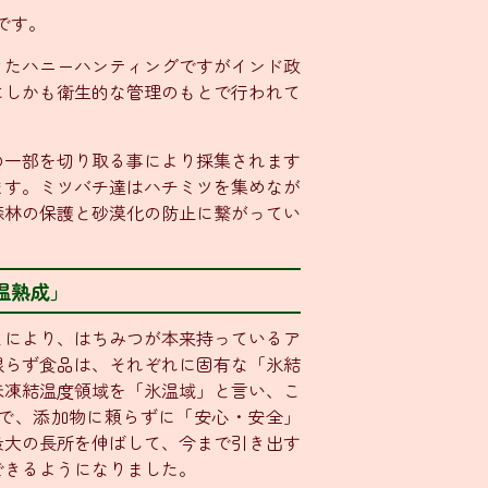
です。
きたハニーハンティングですがインド政
にしかも衛生的な管理のもとで行われて
の一部を切り取る事により採集されます
ます。ミツバチ達はハチミツを集めなが
森林の保護と砂漠化の防止に繋がってい
温熟成」
とにより、はちみつが本来持っているア
限らず食品は、それぞれに固有な「氷結
未凍結温度領域を「氷温域」と言い、こ
で、添加物に頼らずに「安心・安全」
最大の長所を伸ばして、今まで引き出す
できるようになりました。