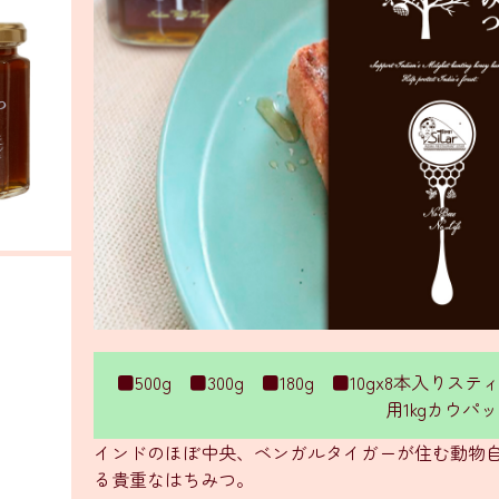
■500g ■300g ■180g ■10gx8本入り
用1kgカウパ
インドのほぼ中央、ベンガルタイガーが住む動物
る貴重なはちみつ。