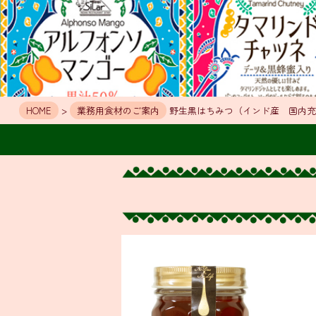
HOME
>
業務用食材のご案内
野生黒はちみつ（インド産 国内充