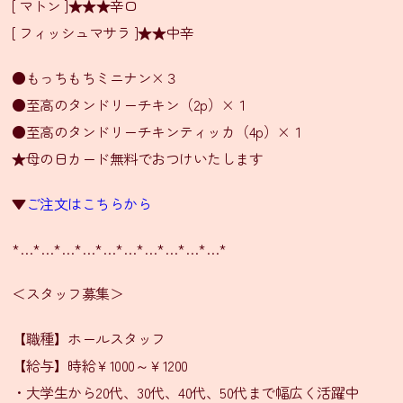
ァ
[ マトン ]★★★辛口
ー
ル・
[ フィッシュマサラ ]★★中辛
輸
入
販
●もっちもちミニナン×３
売
●至高のタンドリーチキン（2p）×１
業
●至高のタンドリーチキンティッカ（4p）×１
務
★母の日カード無料でおつけいたします
用
食
▼
ご注文はこちらから
材
卸
販
*…*…*…*…*…*…*…*…*…*…*
売
＜スタッフ募集＞
個
【職種】ホールスタッフ
人
情
【給与】時給￥1000～￥1200
報
・大学生から20代、30代、40代、50代まで幅広く活躍中