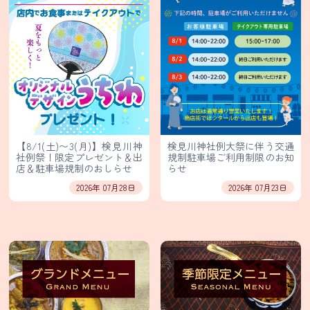
タ
ー
ル
の
歴
史
会
社
【8/1(土)〜3(月)】検見川神
検見川神社例大祭に伴う交通
社例祭！限定プレゼント＆出
規制駐車場ご利用制限のお知
概
店＆駐車場規制のおしらせ
らせ
要
2026年 07月28日
2026年 07月23日