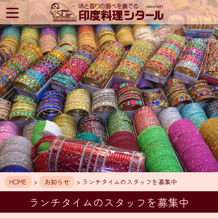
印
度
料
理
シ
タ
ー
ル
HOME
ア
ク
セ
ス
お
知
HOME
>
お知らせ
> ランチタイムのスタッフを募集中
ら
せ
ランチタイムのスタッフを募集中
メ