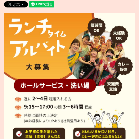
ニ
ュ
ー・
通
販
グ
ラ
ン
ド
メ
ニ
ュ
ー
季
節
限
定
メ