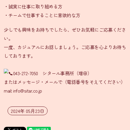
・誠実に仕事に取り組める方
ン
・チームで仕事することに意欲的な方
シ
タ
少しでも興味をお持ちでしたら、ぜひお気軽にご応募くださ
ー
い。
ル
一度、カジュアルにお話しましょう。ご応募を心よりお待ち
通
しております。
信
販
売
043-272-7050 シタール事務所（増田）
SNS
またはメッセージ・メールで（電話番号をそえてください）
mail: info@sitar.co.jp
LINE
友
だ
2024年 05月23日
ち
登
録