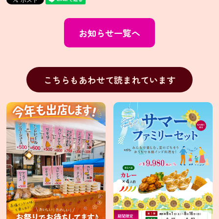
イ
ン
お知らせ一覧へ
ス
タ
グ
ラ
こちらもあわせて読まれています
ム
Facebook
X(旧
Twitter)
有
限
会
社
シ
タ