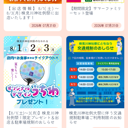
ァ
ー
【出店情報】8/1(土)〜
【期間限定】サマーファミリ
ル・
8/3(月) 検見川神社例祭に出
ーセット登場
輸
店いたします！
入
販
2026年 07月31日
2026年 07月31日
売
業
務
用
食
材
卸
販
売
個
人
【8/1(土)〜3(月)】検見川神
検見川神社例大祭に伴う交通
情
社例祭！限定プレゼント＆出
規制駐車場ご利用制限のお知
報
店＆駐車場規制のおしらせ
らせ