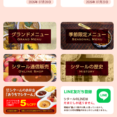
保
2026年 07月28日
2026年 07月23日
護
方
針・
著
作
権
等
輸
入
卸
売
事
業
部
イ
ン
ス