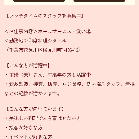
ニ
ュ
【ランチタイムのスタッフを募集中】
ー
＜お仕事内容＞ホールサービス・洗い場
テ
イ
＜勤務地＞印度料理シタール
ク
（千葉市花見川区検見川町1-106-16）
ア
ウ
【こんな方が活躍中】
ト
・主婦（夫）さん、中高年の方も活躍中
メ
・食品製造、接客、販売、レジ業務、洗い場スタッフ、清掃
ニ
ュ
などの経験が活かせます。
ー
【こんな方が向いています】
会
・美味しい料理で人を喜ばせたい方
食
・接客が好きな方
プ
・イベントが好きな方
ラ