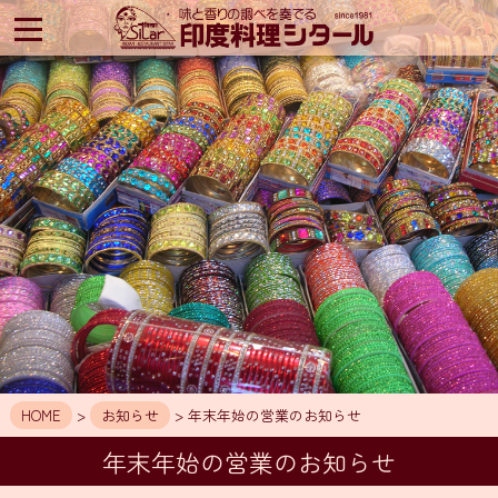
印
度
料
理
シ
タ
ー
ル
HOME
ア
ク
セ
ス
お
知
HOME
>
お知らせ
> 年末年始の営業のお知らせ
ら
せ
年末年始の営業のお知らせ
メ