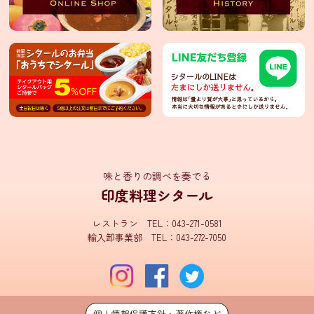
タ
輸
入
卸
売
事
業
部
Facebook
味と香りの調べを奏でる
イ
印度料理シタール
ン
フ
ォ
レストラン TEL：043-271-0581
メ
輸入卸事業部 TEL：043-272-7050
ー
シ
ョ
ン
シ
個人情報保護方針・著作権など