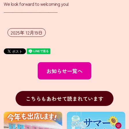
We look forward to welcoming you!
イ
────────────
ン
ス
2025年 12月19日
タ
グ
ラ
ム
Facebook
お知らせ一覧へ
X(旧
Twitter)
こちらもあわせて読まれています
有
限
会
社
シ
タ