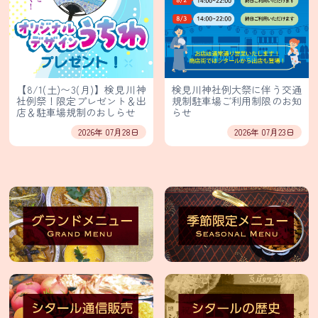
保
護
方
針・
著
作
【8/1(土)〜3(月)】検見川神
検見川神社例大祭に伴う交通
社例祭！限定プレゼント＆出
規制駐車場ご利用制限のお知
権
店＆駐車場規制のおしらせ
らせ
等
2026年 07月28日
2026年 07月23日
輸
入
卸
売
事
業
部
イ
ン
ス