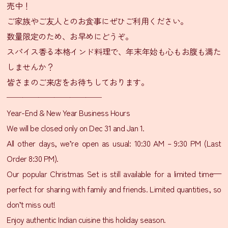
売中！
ン
ご家族やご友人とのお食事にぜひご利用ください。
数量限定のため、お早めにどうぞ。
シ
スパイス香る本格インド料理で、年末年始も心もお腹も満た
タ
ー
しませんか？
ル
皆さまのご来店をお待ちしております。
通
────────────
信
Year-End & New Year Business Hours
販
売
We will be closed only on Dec 31 and Jan 1.
SNS
All other days, we’re open as usual: 10:30 AM – 9:30 PM (Last
Order 8:30 PM).
LINE
友
Our popular Christmas Set is still available for a limited time—
だ
perfect for sharing with family and friends. Limited quantities, so
ち
don’t miss out!
登
Enjoy authentic Indian cuisine this holiday season.
録