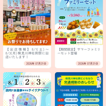
ァ
ー
ル・
輸
入
販
売
業
務
用
食
【出店情報】8/1(土)〜
【期間限定】サマーファミリ
8/3(月) 検見川神社例祭に出
ーセット登場
材
店いたします！
卸
2026年 07月31日
2026年 07月31日
販
売
個
人
情
報