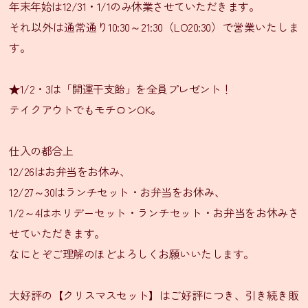
ニ
年末年始は12/31・1/1のみ休業させていただきます。
ュ
それ以外は通常通り10:30～21:30（LO20:30）で営業いたしま
ー
す。
テ
★1/2・3は「開運干支飴」を全員プレゼント！
イ
ク
テイクアウトでもモチロンOK。
ア
ウ
仕入の都合上
ト
12/26はお弁当をお休み、
メ
ニ
12/27～30はランチセット・お弁当をお休み、
ュ
1/2～4はホリデーセット・ランチセット・お弁当をお休みさ
ー
せていただきます。
なにとぞご理解のほどよろしくお願いいたします。
会
食
プ
大好評の【クリスマスセット】はご好評につき、引き続き販
ラ