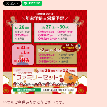
ニ
ュ
ー・
通
販
グ
ラ
ン
ド
メ
ニ
ュ
ー
季
節
限
定
いつもご利用ありがとうございます。
メ