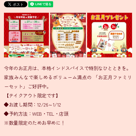
ニ
ュ
ー・
通
販
グ
ラ
ン
ド
メ
今年のお正月は、本格インドスパイスで特別なひとときを。
ニ
ュ
家族みんなで楽しめるボリューム満点の 「お正月ファミリ
ー
ーセット」ご好評中。
【テイクアウト限定です】
季
◆お渡し期間：12/26～1/12
節
◆予約方法：WEB・TEL・店頭
限
定
※数量限定のためお早めに！
メ