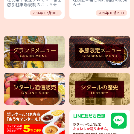
保
店＆駐車場規制のおしらせ
らせ
護
2026年 07月28日
2026年 07月23日
方
針・
著
作
権
等
輸
入
卸
売
事
業
部
イ
ン
ス