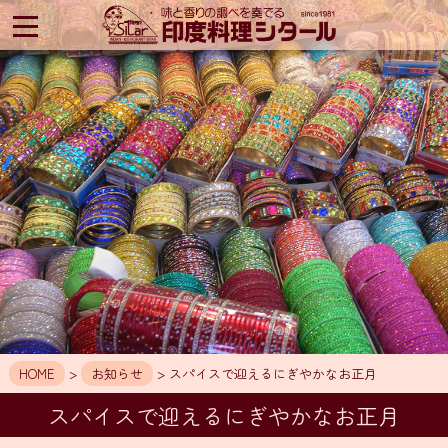
印
度
料
理
シ
タ
ー
ル
HOME
ア
ク
セ
ス
お
知
HOME
>
お知らせ
> スパイスで迎えるにぎやかなお正月
ら
せ
スパイスで迎えるにぎやかなお正月
メ