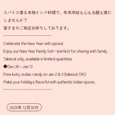
ン
スパイス香る本格インド料理で、年末年始も心もお腹も満た
シ
しませんか？
タ
皆さまのご来店お待ちしております。
ー
────────────
ル
Celebrate the New Year with spices!
通
信
Enjoy our New Year Family Set—perfect for sharing with family.
販
Takeout only, available in limited quantities
売
◆Dec 26 – Jan 12
SNS
Free lucky zodiac candy on Jan 2 & 3 (takeout OK!)
LINE
Make your holidays flavorful with authentic Indian spices.
友
────────────
だ
ち
登
2025年 12月30日
録