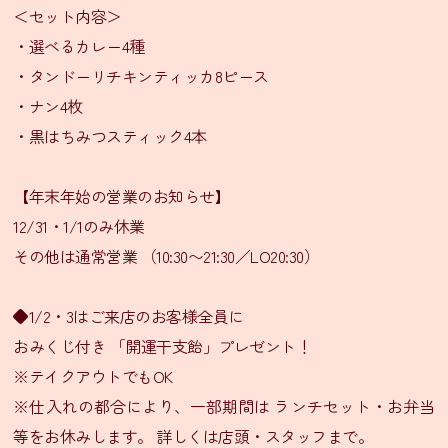
ニ
＜セット内容＞
ュ
・選べるカレー4種
ー
・タンドーリチキンティッカ8ピース
テ
・ナン4枚
イ
・黒はちみつスティック4本
ク
ア
【年末年始の営業のお知らせ】
ウ
ト
12/31・1/1のみ休業
メ
その他は通常営業 （10:30〜21:30／LO20:30）
ニ
ュ
◆1/2・3はご来店のお客様全員に
ー
おみくじ付き 「開運干支飴」プレゼント！
会
※テイクアウトでもOK
食
※仕入れの都合により、一部期間は ランチセット・お弁当
プ
等をお休みします。 詳しくは店頭・スタッフまで。
ラ