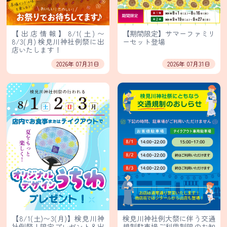
ァ
ー
ル・
輸
入
【出店情報】8/1(土)〜
【期間限定】サマーファミリ
販
8/3(月) 検見川神社例祭に出
ーセット登場
売
店いたします！
2026年 07月31日
2026年 07月31日
業
務
用
食
材
卸
販
売
個
人
情
報
【8/1(土)〜3(月)】検見川神
検見川神社例大祭に伴う交通
社例祭！限定プレゼント＆出
規制駐車場ご利用制限のお知