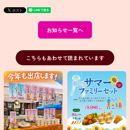
イ
ン
ス
お知らせ一覧へ
タ
グ
ラ
ム
こちらもあわせて読まれています
Facebook
X(旧
Twitter)
有
限
会
社
シ
タ