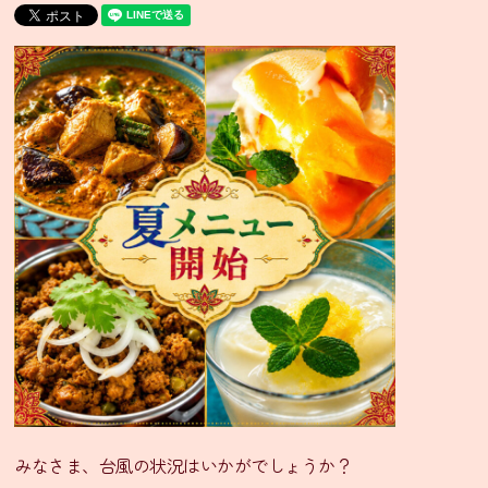
ニ
ュ
ー・
通
販
グ
ラ
ン
ド
メ
ニ
ュ
ー
季
節
限
定
みなさま、台風の状況はいかがでしょうか？
メ