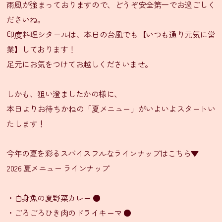
ニ
雨風が強まっておりますので、どうぞ安全第一でお過ごしく
ュ
ださいね。
ー
印度料理シタールは、本日の台風でも【いつも通り元気に営
業】しております！
テ
足元にお気をつけてお越しくださいませ。
イ
ク
ア
しかも、狙い澄ましたかの様に、
ウ
本日よりお待ちかねの「夏メニュー」がいよいよスタートい
ト
たします！
メ
ニ
ュ
今年の夏を彩るスパイスフルなラインナップはこちら▼
ー
2026 夏メニュー ラインナップ
会
・白身魚の夏野菜カレー ●
食
プ
・ごろごろひき肉のドライキーマ ●
ラ