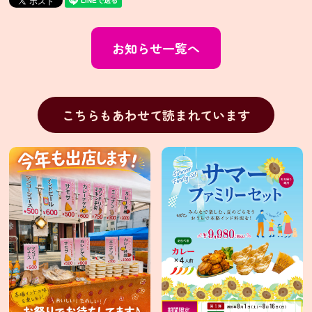
ァ
ー
ル・
輸
入
お知らせ一覧へ
販
売
業
務
こちらもあわせて読まれています
用
食
材
卸
販
売
個
人
情
報