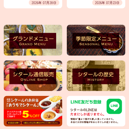
2026年 07月28日
2026年 07月23日
タ
輸
入
卸
売
事
業
部
Facebook
イ
ン
フ
ォ
メ
ー
シ
ョ
ン
シ