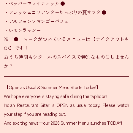
・ペッパーマライティッカ ●
ン
・フレッシュコリアンダーたっぷりの夏サラダ ●
・アルフォンソマンゴーパフェ
シ
・レモンラッシー
タ
ー
※「●」マークがついているメニューは【テイクアウトも
ル
OK】です！
通
おうち時間もシタールのスパイスで特別なものにしません
信
か？
販
売
SNS
【Open as Usual & Summer Menu Starts Today!】
LINE
We hope everyone is staying safe during the typhoon!
友
Indian Restaurant Sitar is OPEN as usual today. Please watch
だ
your step if you are heading out!
ち
登
And exciting news—our 2026 Summer Menu launches TODAY!
録