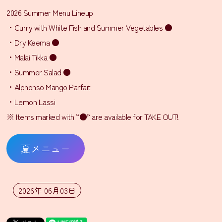
2026 Summer Menu Lineup
イ
・Curry with White Fish and Summer Vegetables ●
ン
・Dry Keema ●
ス
タ
・Malai Tikka ●
グ
・Summer Salad ●
ラ
・Alphonso Mango Parfait
ム
・Lemon Lassi
※ Items marked with “●” are available for TAKE OUT!
Facebook
X(旧
夏メニュー
Twitter)
有
限
会
2026年 06月03日
社
シ
タ