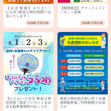
保
護
【出店情報】8/1(土)〜
【期間限定】サマーファミリ
方
8/3(月) 検見川神社例祭に出
ーセット登場
店いたします！
針・
2026年 07月31日
2026年 07月31日
著
作
権
等
輸
入
卸
売
事
業
部
イ
【8/1(土)〜3(月)】検見川神
検見川神社例大祭に伴う交通
ン
社例祭！限定プレゼント＆出
規制駐車場ご利用制限のお知
店＆駐車場規制のおしらせ
らせ
ス