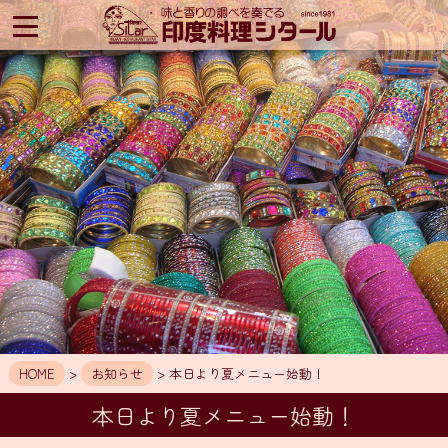
印
度
料
理
シ
タ
ー
ル
HOME
ア
ク
セ
ス
お
知
HOME
>
お知らせ
> 本日より夏メニュー始動！
ら
せ
本日より夏メニュー始動！
メ