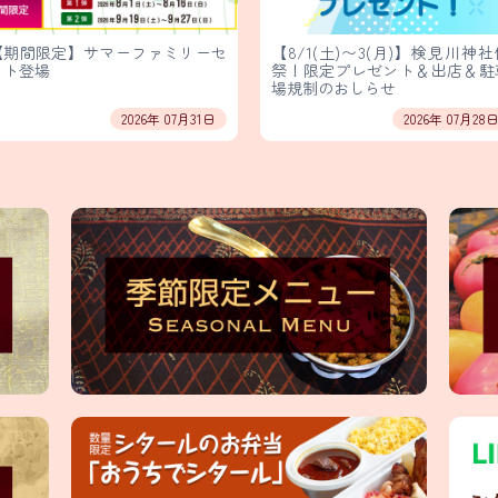
【期間限定】サマーファミリーセ
【8/1(土)〜3(月)】検見川神社
ット登場
祭！限定プレゼント＆出店＆駐
場規制のおしらせ
2026年 07月31日
2026年 07月28