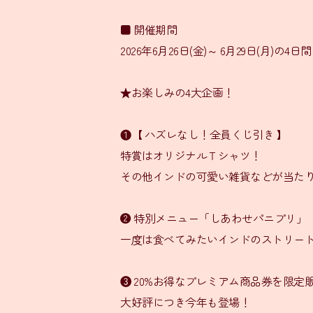
■ 開催期間
2026年6月26日(金)～ 6月29日(月)の4日間
★お楽しみの4大企画！
❶【 ハズレなし！全員くじ引き 】
特賞はオリジナルＴシャツ！
その他インドの可愛い雑貨などが当た
❷ 特別メニュー「しあわせパニプリ」
一度は食べてみたいインドのストリート
❸ 20%お得なプレミアム商品券を限定
大好評につき今年も登場！