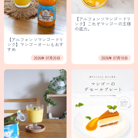
ン
【アルフォンソマンゴードリ
シ
ンク】これぞマンゴーの王様
の底力。
タ
ー
【アルフォンソマンゴードリ
ンク】マンゴーオーレもおす
ル
すめ
通
2026年 07月20日
2026年 07月10日
信
販
売
SNS
LINE
友
だ
ち
登
録