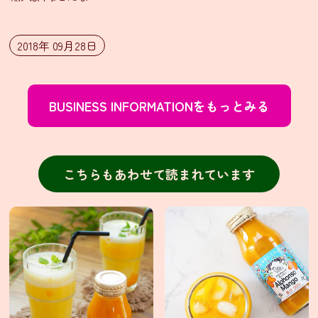
ニ
ュ
ー
2018年 09月28日
テ
イ
BUSINESS INFORMATIONをもっとみる
ク
ア
ウ
ト
こちらもあわせて読まれています
メ
ニ
ュ
ー
会
食
プ
ラ