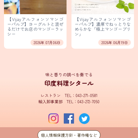
イ
【Vijayアルフォンソマンゴ
【Vijayアルフォンソマンゴ
ン
ーパルプ】ヨーグルトと混ぜ
ーパルプ】濃厚でねっとりな
ス
るだけでお店のマンゴーラッ
めらかな「極上マンゴープリ
シー
ン」
タ
グ
2026年 07月06日
2026年 06月19日
ラ
ム
Facebook
味と香りの調べを奏でる
印度料理シタール
X(旧
レストラン TEL：043-271-0581
Twitter)
輸入卸事業部 TEL：043-272-7050
有
限
会
社
シ
タ
個人情報保護方針・著作権など