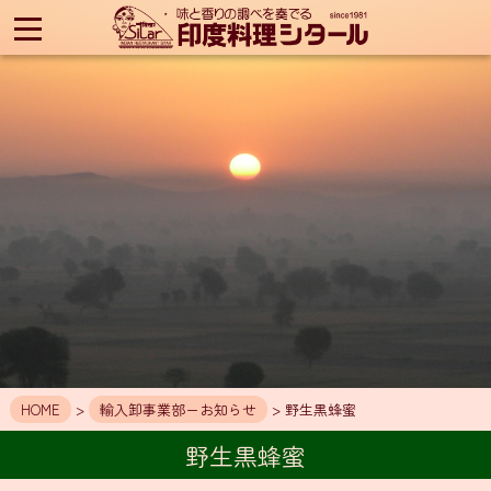
印
度
料
理
シ
タ
ー
ル
HOME
ア
ク
セ
ス
お
知
HOME
>
輸入卸事業部ーお知らせ
> 野生黒蜂蜜
ら
せ
野生黒蜂蜜
メ