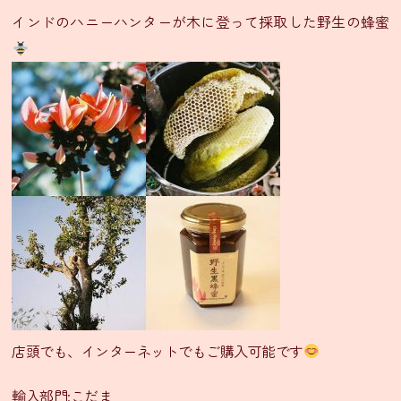
ニ
インドのハニーハンターが木に登って採取した野生の蜂蜜
ュ
ー・
通
販
グ
ラ
ン
ド
メ
ニ
ュ
ー
季
節
限
店頭でも、インターネットでもご購入可能です
定
メ
輸入部門:こだま