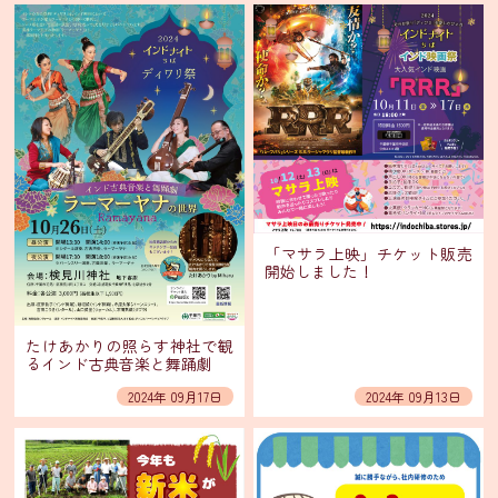
ニ
ュ
ー・
通
販
グ
ラ
ン
ド
メ
ニ
「マサラ上映」チケット販売
開始しました！
ュ
ー
たけあかりの照らす神社で観
るインド古典音楽と舞踊劇
季
節
2024年 09月17日
2024年 09月13日
限
定
メ