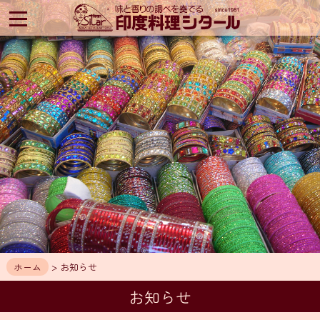
印
度
料
理
シ
タ
ー
ル
HOME
ア
ク
セ
ス
お
知
ホーム
> お知らせ
ら
せ
お知らせ
メ