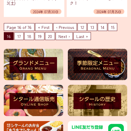
ァ
3(土)
ク！
ー
ル・
2024年 07月30日
2024年 07月25日
輸
入
販
Page 16 of 76
« First
‹ Previous
12
13
14
15
売
16
17
18
19
20
Next ›
Last »
業
務
用
食
材
卸
販
売
個
人
情
報