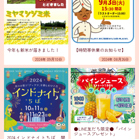
ニ
ュ
ー
テ
イ
ク
今年も新米が届きました！
【時間帯休業のお知らせ】
ア
2024年 09月10日
2024年 08月26日
ウ
ト
メ
ニ
ュ
ー
会
食
●LINE友だち限定●「パイン
プ
ジュースプレゼント」
2024インドナイトちば 開
ラ