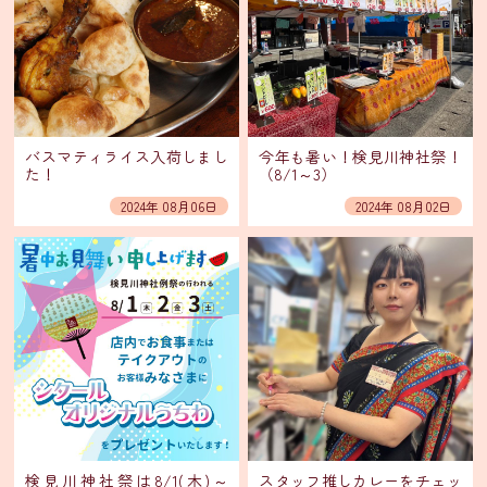
イ
ン
ス
タ
グ
バスマティライス入荷しまし
今年も暑い！検見川神社祭！
ラ
た！
（8/1～3）
ム
2024年 08月06日
2024年 08月02日
Facebook
X(旧
Twitter)
有
限
会
社
シ
タ
検見川神社祭は8/1(木)～
スタッフ推しカレーをチェッ