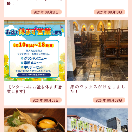
催！
ン
2024年 08月21日
2024年 08月19日
シ
タ
ー
ル
通
信
販
売
SNS
【シタールはお盆も休まず営
床のワックスがけをしまし
業します】
た！
LINE
友
2024年 08月09日
2024年 08月08日
だ
ち
登
録